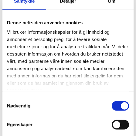
Samtykke
Detaljer
Om
Beregne og rapportere brukerantall og trafikk.
Gjøre det lettere for deg å navigere på nettstedet.
Denne nettsiden anvender cookies
Gjøre det mulig for systemet å kjenne igjen faste
Vi bruker informasjonskapsler for å gi innhold og
brukere for å kunne tilpasse tjenestene.
annonser et personlig preg, for å levere sosiale
mediefunksjoner og for å analysere trafikken vår. Vi deler
Iblant anvender vi tredjepartsinformasjonskapsler fra
dessuten informasjon om hvordan du bruker nettstedet
andre firma for å gjøre markedsundersøkelser og
trafikkmålinger, og for å forbedre funksjonaliteten på
vårt, med partnerne våre innen sosiale medier,
nettstedet.
annonsering og analysearbeid, som kan kombinere den
med annen informasjon du har gjort tilgjengelig for dem,
Slik forhindrer du at informasjonskapsler lagres
eller som de har samlet inn gjennom din bruk av
tjenestene deres.
Du kan slette informasjonskapsler fra din harddisk når som
Samtykkevalg
helst, men dette gjør at dine personlige innstillinger
Nødvendig
forsvinner. Du kan også endre innstillingene i din nettleser
slik at den ikke tillater at informasjonskapsler lagres på din
harddisk. Dette gir imidlertid dårligere funksjonalitet på
Egenskaper
visse websider, kan forhindre tilgang til medlemssider og
gjøre at deler av innhold og enkelte funksjoner ikke blir